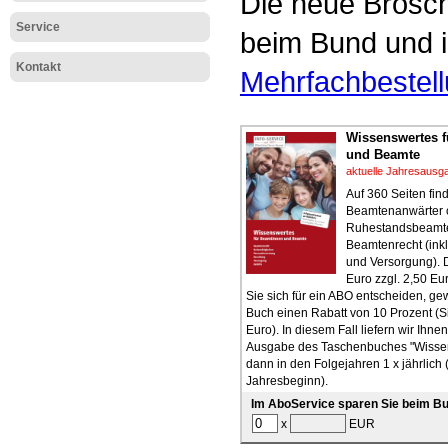
Die neue Brosch
Service
beim Bund und i
Kontakt
Mehrfachbestel
Wissenswertes 
und Beamte
aktuelle Jahresausg
Auf 360 Seiten fi
Beamtenanwärter 
Ruhestandsbeamte
Beamtenrecht (inkl
und Versorgung). 
Euro zzgl. 2,50 E
Sie sich für ein ABO entscheiden, g
Buch einen Rabatt von 10 Prozent (S
Euro). In diesem Fall liefern wir Ihnen
Ausgabe des Taschenbuches "Wissen
dann in den Folgejahren 1 x jährlich 
Jahresbeginn).
Im AboService sparen Sie beim Bu
x
EUR