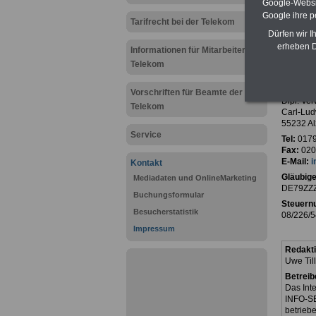
Google-Websi
Google ihre 
Tarifrecht bei der Telekom
Dürfen wir I
erheben D
Informationen für Mitarbeiter der
Anbieter
Telekom
INFO-S
Öffentli
Vorschriften für Beamte der
Dipl. Ve
Telekom
Carl-Lud
55232 Al
Service
Tel:
0179
Fax:
0201
E-Mail:
i
Kontakt
Gläubige
Mediadaten und OnlineMarketing
DE79ZZZ
Buchungsformular
Steuern
Besucherstatistik
08/226/5
Impressum
Redakt
Uwe Til
Betreib
Das Int
INFO-SE
betriebe