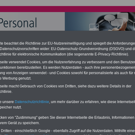
e beachtet die Richtlinie zur EU-Nutzereinwilligung und spiegelt die Anforderung
 Datenschutzvorschriften wider: EU-Datenschutz-Grundverordnung (DSGVO) und d
chtlinie für elektronische Kommunikation (die sogenannte E-Privacy-Richtlinie).
chzahlung für Telekombeamte (auch im Ruhestand); geringe
ation
tseite verwendet Cookies, um die Nutzererfahrung zu verbessern und den Benutze
desverfassungsgericht hat die Berliner Landesbesoldung für verfassungs-
unktionen bereitzustellen. Es werden Nutzerdaten - auch ihre personenbezogenen
rklärt (Berlin muss bis
März 2027 eine Neuregelung der Besoldung
ung von Anzeigen verwendet - und Cookies sowohl für personalisierte als auch für 
eßen). Auch beim Bund (Beamte & Ruhestandsbeamte) gibt es teilweise
te Werbung genutzt.
chzahlungen (Medienberichten zufolge liegt diese für
alle (!) Beamte
-
amte der Telekom - zwischen
mind. 3.000 und 13.000 Euro
, Der INFO-
tseite macht Gebrauch von Cookies von Dritten, siehe dazu weitere Details in der
 gibt hierzu eine Broschüre heraus, die unmittelbar nach dem Beschluss
htlinie.
etzentwurfs der Bundesregierung vorgelegt wird (im 2. Quartal.2026
zur (Vor)Bestellung der Broschüre
.
te unsere
Datenschutzrichtlinie
, um mehr darüber zu erfahren, wie diese Internetse
peicher nutzt.
cken von "Zustimmung" geben Sie dieser Internetseite die Erlaubnis, Informationen
ssum
hrem Gerät zu speichern.
ritten - einschließlich Google - ebenfalls Zugriff auf die Nutzerdaten. Mithilfe eine