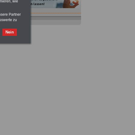
mieren, wie
nsere Partner
Nebenberufler aufpassen: mit dem
sswerte zu
OnlineBuch Nebentätigkeit sind Sie
für nur 7,50 Euro auf der sicheren Seite
Nein
Taschenbuch
Beihilferecht in
Bund und Ländern
für nur 7,50 Euro