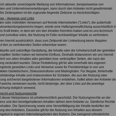
tlich aktuelle unverzögerte Meldung von Informationen, beispielsweise von
ten und Unternehmensmeldungen, kann durch den Anbieter nicht gewährleistet
Bei Zeitangaben ist die zugrunde liegende Zeitzone zu berücksichtigen.
mer - Verweise und Links
ten oder indirekten Verweisen auf fremde Internetseiten ("Links"), die außerhalb
Verantwortungsbereichs liegen, würde eine Haftungsverpflichtung ausschließlich i
in Kraft treten, in dem wir von den Inhalten Kenntnis haben und es uns technisch
und zumutbar wäre, die Nutzung im Falle rechtswidriger Inhalte zu verhindern.
ren hiermit ausdrücklich, dass zum Zeitpunkt der Linksetzung keine illegalen
auf den zu verlinkenden Seiten erkennbar waren.
ktuelle und zukünftige Gestaltung, die Inhalte oder die Urheberschaft der gelinkten
nüpften Seiten haben wir keinerlei Einfluss. Deshalb distanzieren wir uns hiermit
ich von allen Inhalten aller gelinkten bzw. verknüpften Seiten, die nach der
ng verändert wurden. Diese Feststellung gilt für alle innerhalb des eigenen
angebots gesetzten Links und Verweise sowie für Fremdeinträge in von uns
teten Gästebüchern, Diskussionsforen und Mailinglisten. Für illegale, fehlerhafte
ollständige Inhalte und insbesondere für Schäden, die aus der Nutzung oder
ung solcherart dargebotener Informationen entstehen, haftet allein der Anbieter de
f welche verwiesen wurde, nicht derjenige, der über Links auf die jeweilige
lichung lediglich verweist.
rrecht und Nutzungsrechte
t dieser Netzpräsenz ist urheberrechtlich geschützt. Die Nutzungsrechte an der
enz und den bereitgehaltenen Inhalten stehen dem Anbieter zu. Sämtliche Rechte
ehalten. Die Speicherung sowie eine Vervielfältigung der Inhalte bedürfen der
ng des Anbieters. Dasselbe gilt für die Nutzung von Inhalten aus diesem
angebot in eigenen Internetangeboten des Nutzers. Die zwingend erforderliche