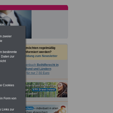
en zweier
ie
Sie möchten regelmäßig
informiert werden?
rn bestimmte
Anmeldung zum Newsletter
 Daten zur
nicht
Taschenbuch
Beihilferecht in
Bund und Ländern
für nur 7,50 Euro
ite Cookies
 in Form von
s Links zur