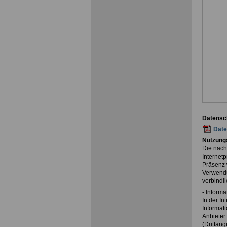
Datensc
Date
Nutzung
Die nach
Internet
Präsenz 
Verwendu
verbindli
- Inform
In der I
Informat
Anbieter 
(Drittang