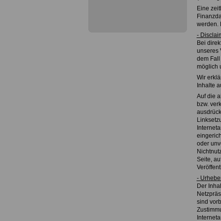
Eine zei
Finanzda
werden. 
- Disclai
Bei direk
unseres 
dem Fall 
möglich 
Wir erklä
Inhalte 
Auf die a
bzw. verk
ausdrückl
Linksetzu
Internet
eingerich
oder unv
Nichtnutz
Seite, au
Veröffent
- Urhebe
Der Inhal
Netzpräs
sind vorb
Zustimmu
Internet