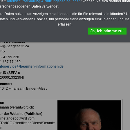
te "
Datenschutzerklärung & Nutzungsbedingungen
" können Sie sich darüber infor
personenbezogenen Daten verwendet.
hre Daten nutzen, um Anzeigen einzublenden, die für Sie relevant sein könnten? U
aten und verwenden Cookies, um personalisierte Anzeigen einzublenden und Me
erfassen.
 (nach § 5 Telemediengesetz)
Ja, ich stimme zu!
ERVICE
cher Dienst/Beamte
rw. Uwe Tillmann
wig-Seeger-Str. 24
zey
 / 42 99 228
 / 87 77 460
nfoservice@beamten-informationen.de
r-ID (SEPA):
00001332394I
ummer:
4042 Finanzamt Bingen-Alzey
ion
lmann (verantwortlich)
er der Website (Publisher)
ernetangebot wird vom
RVICE Öffentlicher Dienst/Beamte
n.