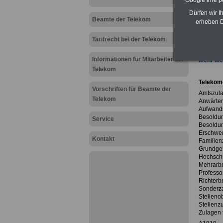
Google ihre 
Beamt
zehn Ta
Dürfen wir I
Beamten
Beamte der Telekom
erheben D
Tarifre
öffentl
Tarifrecht bei der Telekom
Informationen für Mitarbeiter der
Mehr Mel
Telekom
Telekom
Vorschriften für Beamte der
Amtszula
Telekom
Anwärter
Aufwand
Besoldun
Service
Besoldun
Erschwer
Kontakt
Familien
Grundgeh
Hochschu
Mehrarbe
Professo
Richterb
Sonderz
Stelleno
Stellenz
Zulagen 