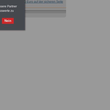
für nur 7,50 Euro auf der sicheren Seite
nsere Partner
sswerte zu
Nein
Taschenbuch
Beihilferecht in
Bund und Ländern
für nur 7,50 Euro
Nebenberufler aufpassen: mit dem
OnlineBuch Nebentätigkeit sind Sie
für nur 7,50 Euro auf der sicheren Seite