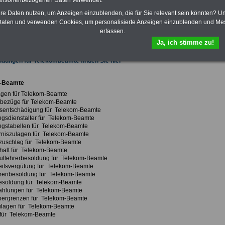
personenbezogenen Daten verwendet.
innen und Beamte
zum Komplettpreis von
15 Euro im Jahr
Sie können
schenbücher und eBooks herunterladen, lesen und ausdrucken:
hre Daten nutzen, um Anzeigen einzublenden, die für Sie relevant sein könnten? U
recht, Besoldung, Versorgung, Beihilfe sowie Nebentätigkeitsrecht,
aten und verwenden Cookies, um personalisierte Anzeigen einzublenden und Me
cht, Berufseinstieg und Rund ums Geld im öffentlichen Dienst bzw. Frauen im
erfassen.
ichen Dienst
>>>mehr Informationen
Ja, ich stimme zu!
dungen für Telekombeamte finden Sie hier
-Beamte
gen für Telekom-Beamte
bezüge für Telekom-Beamte
sentschädigung für Telekom-Beamte
gsdienstalter für Telekom-Beamte
gstabellen für Telekom-Beamte
niszulagen für Telekom-Beamte
zuschlag für Telekom-Beamte
alt für Telekom-Beamte
llehrerbesoldung für Telekom-Beamte
itsvergütung für Telekom-Beamte
renbesoldung für Telekom-Beamte
esoldung für Telekom-Beamte
ahlungen für Telekom-Beamte
bergrenzen für Telekom-Beamte
ulagen für Telekom-Beamte
für Telekom-Beamte