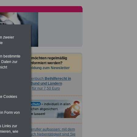
en zweier
ie
rn bestimmte
Sie möchten regelmäßig
 Daten zur
informiert werden?
nicht
Anmeldung zum Newsletter
Taschenbuch
Beihilferecht in
Bund und Ländern
für nur 7,50 Euro
ite Cookies
 in Form von
s Links zur
Nebenberufler aufpassen: mit dem
mieren, wie
OnlineBuch Nebentätigkeit sind Sie