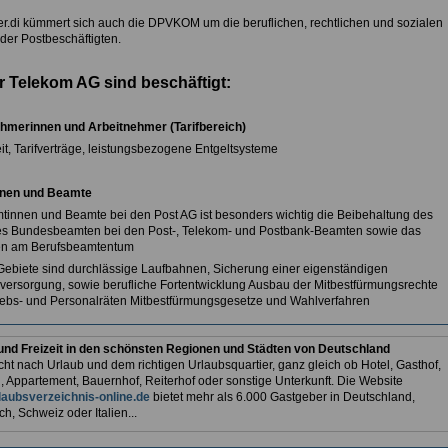
r.di kümmert sich auch die DPVKOM um die beruflichen, rechtlichen und sozialen
der Postbeschäftigten.
r Telekom AG sind beschäftigt:
hmerinnen und Arbeitnehmer (Tarifbereich)
it, Tarifverträge, leistungsbezogene Entgeltsysteme
nen und Beamte
tinnen und Beamte bei den Post AG ist besonders wichtig die Beibehaltung des
es Bundesbeamten bei den Post-, Telekom- und Postbank-Beamten sowie das
en am Berufsbeamtentum
Gebiete sind durchlässige Laufbahnen, Sicherung einer eigenständigen
ersorgung, sowie berufliche Fortentwicklung Ausbau der Mitbestfürmungsrechte
iebs- und Personalräten Mitbestfürmungsgesetze und Wahlverfahren
und Freizeit in den schönsten Regionen und Städten von Deutschland
ht nach Urlaub und dem richtigen Urlaubsquartier, ganz gleich ob Hotel, Gasthof,
, Appartement, Bauernhof, Reiterhof oder sonstige Unterkunft. Die Website
aubsverzeichnis-online.de
bietet mehr als 6.000 Gastgeber in Deutschland,
ch, Schweiz oder Italien...