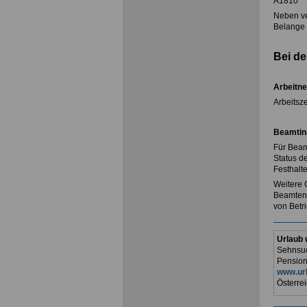
A1810
Neben ve
Belange 
Bei de
Arbeitne
Arbeitsze
Beamtin
Für Beam
Status d
Festhalt
Weitere 
Beamtenv
von Betr
Urlaub 
Sehnsuc
Pension
www.url
Österrei