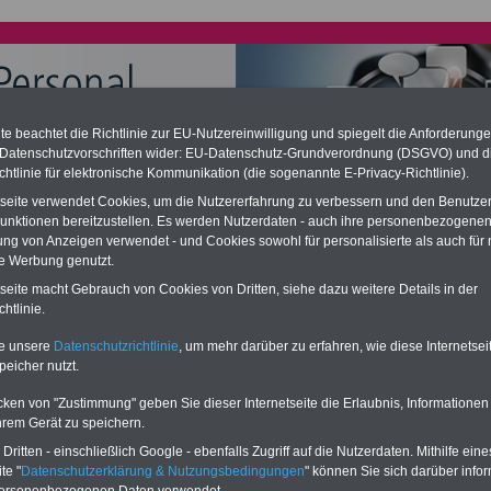
e beachtet die Richtlinie zur EU-Nutzereinwilligung und spiegelt die Anforderung
 Datenschutzvorschriften wider: EU-Datenschutz-Grundverordnung (DSGVO) und d
chtlinie für elektronische Kommunikation (die sogenannte E-Privacy-Richtlinie).
chzahlung für Telekombeamte (auch im Ruhestand); geringe
tseite verwendet Cookies, um die Nutzererfahrung zu verbessern und den Benutze
ation
unktionen bereitzustellen. Es werden Nutzerdaten - auch ihre personenbezogenen
desverfassungsgericht hat die Berliner Landesbesoldung für verfassungs-
ung von Anzeigen verwendet - und Cookies sowohl für personalisierte als auch für 
rklärt (Berlin muss bis
März 2027 eine Neuregelung der Besoldung
te Werbung genutzt.
eßen). Auch beim Bund (Beamte & Ruhestandsbeamte) gibt es teilweise
chzahlungen (Medienberichten zufolge liegt diese für
alle (!) Beamte
-
tseite macht Gebrauch von Cookies von Dritten, siehe dazu weitere Details in der
amte der Telekom - zwischen
mind. 3.000 und 13.000 Euro
, Der INFO-
htlinie.
 gibt hierzu eine Broschüre heraus, die unmittelbar nach dem Beschluss
etzentwurfs der Bundesregierung vorgelegt wird (im 2. Quartal.2026
te unsere
Datenschutzrichtlinie
, um mehr darüber zu erfahren, wie diese Internetse
zur (Vor)Bestellung der Broschüre
.
peicher nutzt.
cken von "Zustimmung" geben Sie dieser Internetseite die Erlaubnis, Informationen
hrem Gerät zu speichern.
les für Telekompersonal: Personaldecke zu dünn
ritten - einschließlich Google - ebenfalls Zugriff auf die Nutzerdaten. Mithilfe eine
te "
Datenschutzerklärung & Nutzungsbedingungen
" können Sie sich darüber infor
RVICE: Zehn OnlineBücher & eBooks für den Öffentlichen Dienst /