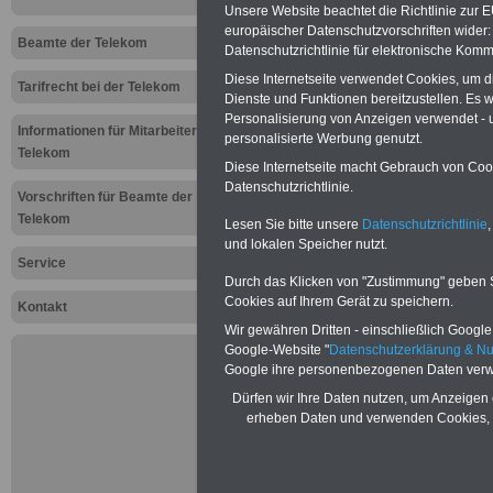
Unsere Website beachtet die Richtlinie zur 
Aktuelles f
europäischer Datenschutzvorschriften wide
Beamte der Telekom
Datenschutzrichtlinie für elektronische Komm
Telekombea
Diese Internetseite verwendet Cookies, um 
Tarifrecht bei der Telekom
Dienste und Funktionen bereitzustellen. Es
Systems - 
Personalisierung von Anzeigen verwendet - un
Informationen für Mitarbeiter der
personalisierte Werbung genutzt.
für Beamti
Telekom
Diese Internetseite macht Gebrauch von Cooki
Datenschutzrichtlinie.
Beamte lau
Vorschriften für Beamte der
Telekom
Lesen Sie bitte unsere
Datenschutzrichtlinie
,
und lokalen Speicher nutzt.
PDF-SERVICE: Zehn OnlineBücher &
Service
Beamtinnen und Beamte
zum Komp
Durch das Klicken von "Zustimmung" geben Sie
zehn Taschenbücher und eBooks her
Cookies auf Ihrem Gerät zu speichern.
Kontakt
Beamtenrecht, Besoldung, Versorgung
Wir gewähren Dritten - einschließlich Google -
Tarifrecht, Berufseinstieg und Rund
Google-Website "
Datenschutzerklärung & N
öffentlichen Dienst
>>>mehr Inform
Google ihre personenbezogenen Daten verw
Dürfen wir Ihre Daten nutzen, um Anzeigen 
erheben Daten und verwenden Cookies, 
Mehr Meldungen
Telekombeamte 