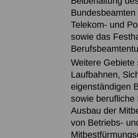
Beibehaltung des
Bundesbeamten b
Telekom- und P
sowie das Festh
Berufsbeamtent
Weitere Gebiete 
Laufbahnen, Sic
eigenständigen 
sowie berufliche
Ausbau der Mitb
von Betriebs- un
Mitbestfürmungs