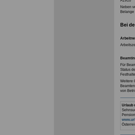
A1910
Neben ve
Belange 
Bei de
Arbeitne
Arbeitsze
Beamtin
Für Beam
Status d
Festhalt
Weitere 
Beamtenv
von Betr
Urlaub 
Sehnsuc
Pension
www.url
Österrei