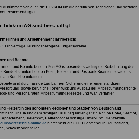
r.di kümmert sich auch die DPVKOM um die beruflichen, rechtlichen und sozialen
der Postbeschäftigten.
r Telekom AG sind beschäftigt:
hmerinnen und Arbeitnehmer (Tarifbereich)
it, Tarifverträge, leistungsbezogene Entgeltsysteme
nen und Beamte
tinnen und Beamte bei den Post AG ist besonders wichtig die Beibehaltung des
es Bundesbeamten bei den Post-, Telekom- und Postbank-Beamten sowie das
en am Berufsbeamtentum
Gebiete sind durchlässige Laufbahnen, Sicherung einer eigenständigen
ersorgung, sowie berufliche Fortentwicklung Ausbau der Mitbestfürmungsrechte
iebs- und Personalräten Mitbestfürmungsgesetze und Wahlverfahren
und Freizeit in den schönsten Regionen und Städten von Deutschland
ht nach Urlaub und dem richtigen Urlaubsquartier, ganz gleich ob Hotel, Gasthof,
, Appartement, Bauernhof, Reiterhof oder sonstige Unterkunft. Die Website
aubsverzeichnis-online.de
bietet mehr als 6.000 Gastgeber in Deutschland,
ch, Schweiz oder Italien...