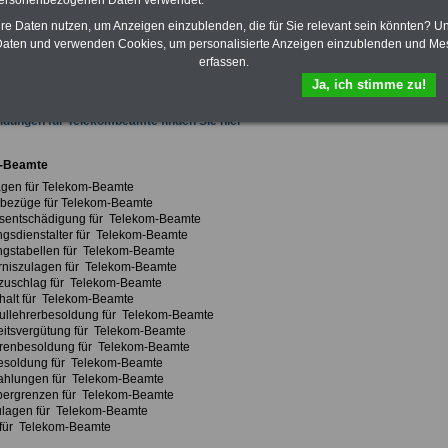
personenbezogenen Daten verwendet.
innen und Beamte
zum Komplettpreis von
15 Euro im Jahr
Sie können
schenbücher und eBooks herunterladen, lesen und ausdrucken:
hre Daten nutzen, um Anzeigen einzublenden, die für Sie relevant sein könnten? U
recht, Besoldung, Versorgung, Beihilfe sowie Nebentätigkeitsrecht,
aten und verwenden Cookies, um personalisierte Anzeigen einzublenden und Me
cht, Berufseinstieg und Rund ums Geld im öffentlichen Dienst bzw. Frauen im
erfassen.
ichen Dienst
>>>mehr Informationen
Ja, ich stimme zu!
dungen für Telekombeamte finden Sie hier
-Beamte
gen für Telekom-Beamte
bezüge für Telekom-Beamte
sentschädigung für Telekom-Beamte
gsdienstalter für Telekom-Beamte
gstabellen für Telekom-Beamte
niszulagen für Telekom-Beamte
zuschlag für Telekom-Beamte
alt für Telekom-Beamte
llehrerbesoldung für Telekom-Beamte
itsvergütung für Telekom-Beamte
renbesoldung für Telekom-Beamte
esoldung für Telekom-Beamte
ahlungen für Telekom-Beamte
bergrenzen für Telekom-Beamte
ulagen für Telekom-Beamte
für Telekom-Beamte