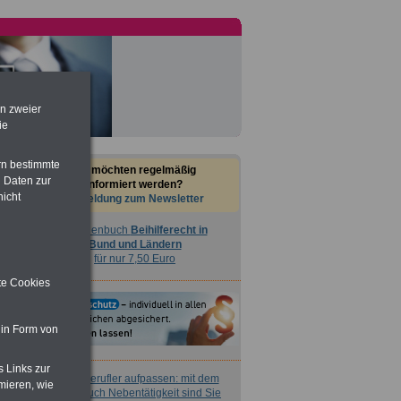
en zweier
ie
rn bestimmte
Sie möchten regelmäßig
 Daten zur
informiert werden?
nicht
Anmeldung zum Newsletter
Taschenbuch
Beihilferecht in
Bund und Ländern
für nur 7,50 Euro
ite Cookies
 in Form von
s Links zur
Nebenberufler aufpassen: mit dem
mieren, wie
OnlineBuch Nebentätigkeit sind Sie