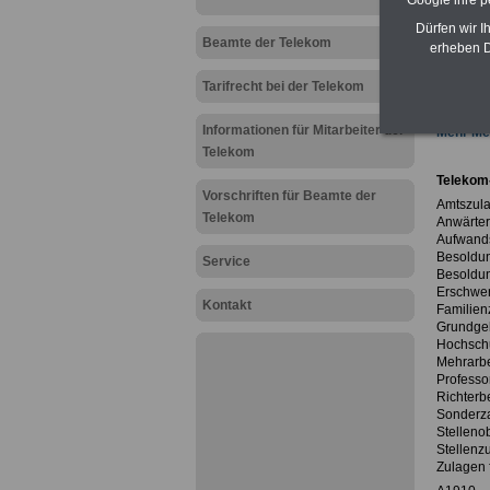
Google ihre 
Beamt
zehn Ta
Dürfen wir I
Beamten
Beamte der Telekom
erheben D
Tarifre
öffentl
Tarifrecht bei der Telekom
Informationen für Mitarbeiter der
Mehr Mel
Telekom
Telekom
Vorschriften für Beamte der
Amtszula
Telekom
Anwärter
Aufwand
Besoldun
Service
Besoldun
Erschwer
Kontakt
Familien
Grundgeh
Hochschu
Mehrarbe
Professo
Richterb
Sonderz
Stelleno
Stellenz
Zulagen 