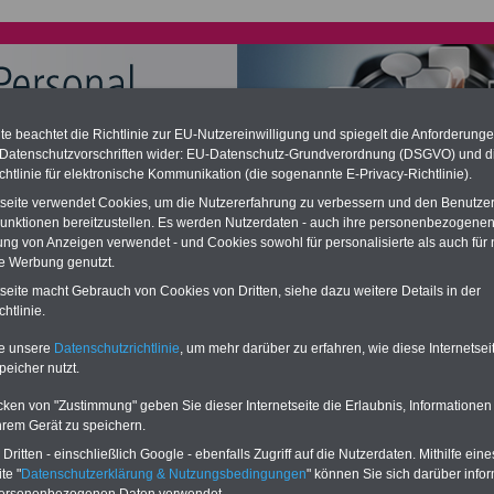
e beachtet die Richtlinie zur EU-Nutzereinwilligung und spiegelt die Anforderung
 Datenschutzvorschriften wider: EU-Datenschutz-Grundverordnung (DSGVO) und d
chtlinie für elektronische Kommunikation (die sogenannte E-Privacy-Richtlinie).
chzahlung für Telekombeamte (auch im Ruhestand); geringe
tseite verwendet Cookies, um die Nutzererfahrung zu verbessern und den Benutze
ation
unktionen bereitzustellen. Es werden Nutzerdaten - auch ihre personenbezogenen
desverfassungsgericht hat die Berliner Landesbesoldung für verfassungs-
ung von Anzeigen verwendet - und Cookies sowohl für personalisierte als auch für 
rklärt (Berlin muss bis
März 2027 eine Neuregelung der Besoldung
te Werbung genutzt.
eßen). Auch beim Bund (Beamte & Ruhestandsbeamte) gibt es teilweise
chzahlungen (Medienberichten zufolge liegt diese für
alle (!) Beamte
-
tseite macht Gebrauch von Cookies von Dritten, siehe dazu weitere Details in der
amte der Telekom - zwischen
mind. 3.000 und 13.000 Euro
, Der INFO-
htlinie.
 gibt hierzu eine Broschüre heraus, die unmittelbar nach dem Beschluss
etzentwurfs der Bundesregierung vorgelegt wird (im 2. Quartal.2026
te unsere
Datenschutzrichtlinie
, um mehr darüber zu erfahren, wie diese Internetse
zur (Vor)Bestellung der Broschüre
.
peicher nutzt.
cken von "Zustimmung" geben Sie dieser Internetseite die Erlaubnis, Informationen
hrem Gerät zu speichern.
les für Telekompersonal: Man kann alles teilen
ritten - einschließlich Google - ebenfalls Zugriff auf die Nutzerdaten. Mithilfe eine
te "
Datenschutzerklärung & Nutzungsbedingungen
" können Sie sich darüber infor
RVICE: Zehn OnlineBücher & eBooks für den Öffentlichen Dienst /