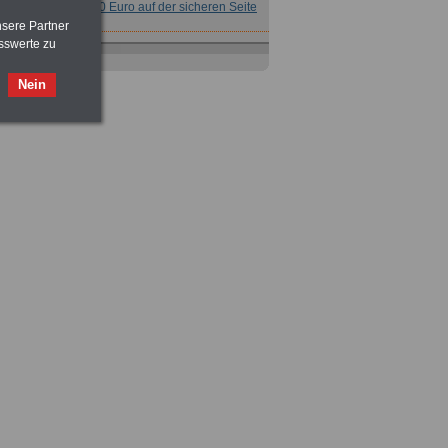
für nur 7,50 Euro auf der sicheren Seite
nsere Partner
sswerte zu
Nein
Taschenbuch
Beihilferecht in
Bund und Ländern
für nur 7,50 Euro
Nebenberufler aufpassen: mit dem
OnlineBuch Nebentätigkeit sind Sie
für nur 7,50 Euro auf der sicheren Seite